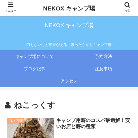
NEKOX キャンプ場
メニュー
検索
NEKOX キャンプ場
～何もないけど絶景がある！ほったらかしキャンプ場～
キャンプ場について
予約方法
ブログ記事
注意事項
アクセス
ねこっくす
キャンプ用薪のコスパ最適解！安
ブログ記事
いお店と薪の種類